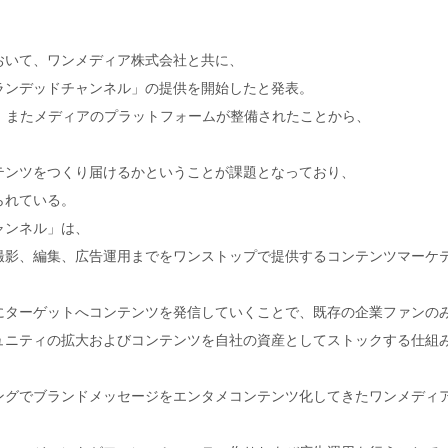
おいて、ワンメディア株式会社と共に、
ブランデッドチャンネル」の提供を開始したと発表。
し、またメディアのプラットフォームが整備されたことから、
テンツをつくり届けるかということが課題となっており、
られている。
ャンネル」は、
画、撮影、編集、広告運用までをワンストップで提供するコンテンツマーケ
にターゲットへコンテンツを発信していくことで、既存の企業ファンの
ュニティの拡大およびコンテンツを自社の資産としてストックする仕組
ングでブランドメッセージをエンタメコンテンツ化してきたワンメディ