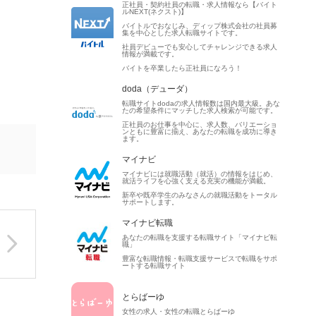
、
正社員・契約社員の転職・求人情報なら【バイト
ルNEXT(ネクスト)】
バイトルでおなじみ、ディップ株式会社の社員募
集を中心とした求人転職サイトです。
社員デビューでも安心してチャレンジできる求人
情報が満載です。
バイトを卒業したら正社員になろう！
doda（デューダ）
転職サイトdodaの求人情報数は国内最大級。あな
たの希望条件にマッチした求人検索が可能です。
正社員のお仕事を中心に、求人数、バリエーショ
ンともに豊富に揃え、あなたの転職を成功に導き
ます。
マイナビ
マイナビには就職活動（就活）の情報をはじめ、
就活ライフを心強く支える充実の機能が満載。
新卒や既卒学生のみなさんの就職活動をトータル
サポートします。
マイナビ転職
あなたの転職を支援する転職サイト「マイナビ転
職」
豊富な転職情報・転職支援サービスで転職をサポ
ートする転職サイト
とらばーゆ
女性の求人・女性の転職とらばーゆ