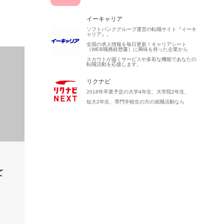
イーキャリア
ソフトバンクグループ運営の転職サイト『イーキ
ャリア』。
全国の求人情報を毎日更新！キャリアシート
（WEB職務経歴書）に興味を持った企業から
スカウトが届くサービスや多彩な機能であなたの
転職活動を応援します。
リクナビ
2018年卒業予定の大学4年生、大学院2年生、
短大2年生、専門学校生の方の就職活動なら
て