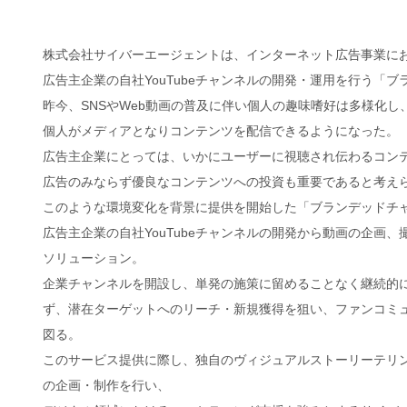
株式会社サイバーエージェントは、インターネット広告事業に
広告主企業の自社YouTubeチャンネルの開発・運用を行う「
昨今、SNSやWeb動画の普及に伴い個人の趣味嗜好は多様化
個人がメディアとなりコンテンツを配信できるようになった。
広告主企業にとっては、いかにユーザーに視聴され伝わるコン
広告のみならず優良なコンテンツへの投資も重要であると考え
このような環境変化を背景に提供を開始した「ブランデッドチ
広告主企業の自社YouTubeチャンネルの開発から動画の企
ソリューション。
企業チャンネルを開設し、単発の施策に留めることなく継続的
ず、潜在ターゲットへのリーチ・新規獲得を狙い、ファンコミ
図る。
このサービス提供に際し、独自のヴィジュアルストーリーテリ
の企画・制作を行い、