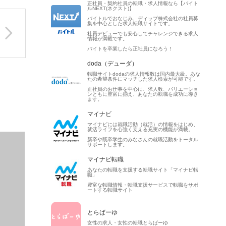
正社員・契約社員の転職・求人情報なら【バイト
ルNEXT(ネクスト)】
バイトルでおなじみ、ディップ株式会社の社員募
集を中心とした求人転職サイトです。
社員デビューでも安心してチャレンジできる求人
情報が満載です。
バイトを卒業したら正社員になろう！
doda（デューダ）
転職サイトdodaの求人情報数は国内最大級。あな
たの希望条件にマッチした求人検索が可能です。
正社員のお仕事を中心に、求人数、バリエーショ
ンともに豊富に揃え、あなたの転職を成功に導き
ます。
マイナビ
マイナビには就職活動（就活）の情報をはじめ、
就活ライフを心強く支える充実の機能が満載。
新卒や既卒学生のみなさんの就職活動をトータル
サポートします。
マイナビ転職
あなたの転職を支援する転職サイト「マイナビ転
職」
豊富な転職情報・転職支援サービスで転職をサポ
ートする転職サイト
とらばーゆ
女性の求人・女性の転職とらばーゆ