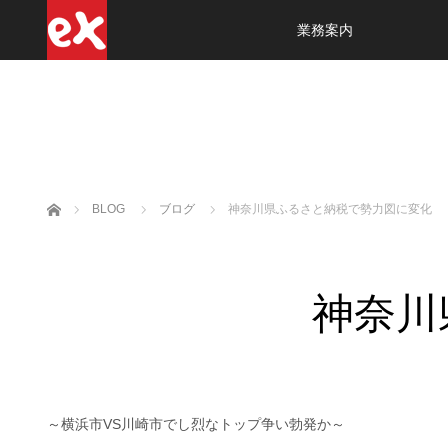
業務案内
ホーム
BLOG
ブログ
神奈川県ふるさと納税で勢力図に変化
神奈川
～横浜市VS川崎市でし烈なトップ争い勃発か～