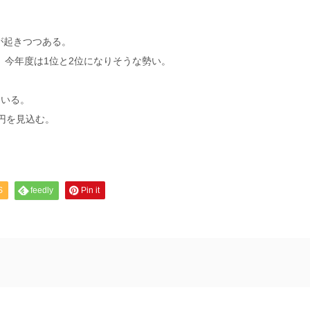
が起きつつある。
、今年度は1位と2位になりそうな勢い。
、
ている。
円を見込む。
S
feedly
Pin it