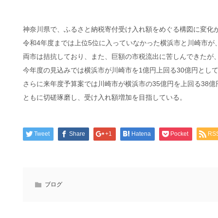
神奈川県で、ふるさと納税寄付受け入れ額をめぐる構図に変化
令和4年度までは上位5位に入っていなかった横浜市と川崎市が
両市は拮抗しており、また、巨額の市税流出に苦しんできたが
今年度の見込みでは横浜市が川崎市を1億円上回る30億円とし
さらに来年度予算案では川崎市が横浜市の35億円を上回る38億
ともに切磋琢磨し、受け入れ額増加を目指している。
Tweet
Share
+1
Hatena
Pocket
RS
ブログ