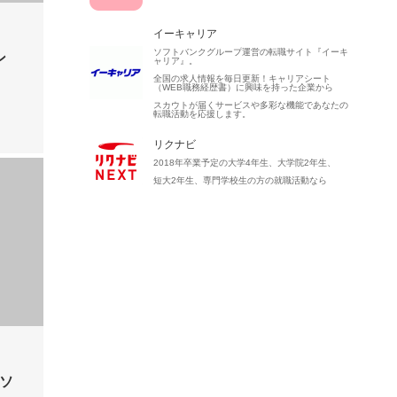
イーキャリア
ソフトバンクグループ運営の転職サイト『イーキ
ン
ャリア』。
全国の求人情報を毎日更新！キャリアシート
（WEB職務経歴書）に興味を持った企業から
スカウトが届くサービスや多彩な機能であなたの
転職活動を応援します。
リクナビ
2018年卒業予定の大学4年生、大学院2年生、
短大2年生、専門学校生の方の就職活動なら
ソ