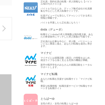
正社員・契約社員の転職・求人情報なら【バイト
ルNEXT(ネクスト)】
バイトルでおなじみ、ディップ株式会社の社員募
集を中心とした求人転職サイトです。
社員デビューでも安心してチャレンジできる求人
情報が満載です。
バイトを卒業したら正社員になろう！
doda（デューダ）
転職サイトdodaの求人情報数は国内最大級。あな
たの希望条件にマッチした求人検索が可能です。
正社員のお仕事を中心に、求人数、バリエーショ
ンともに豊富に揃え、あなたの転職を成功に導き
ます。
マイナビ
マイナビには就職活動（就活）の情報をはじめ、
就活ライフを心強く支える充実の機能が満載。
新卒や既卒学生のみなさんの就職活動をトータル
サポートします。
マイナビ転職
あなたの転職を支援する転職サイト「マイナビ転
職」
豊富な転職情報・転職支援サービスで転職をサポ
ートする転職サイト
とらばーゆ
女性の求人・女性の転職とらばーゆ