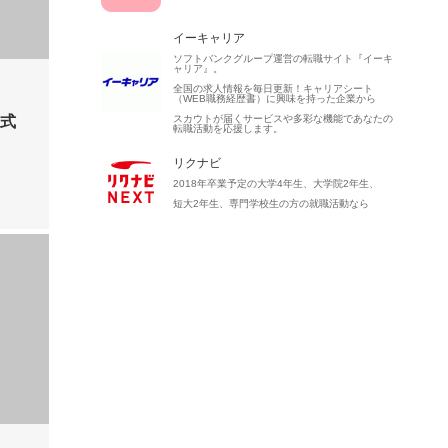
イーキャリア
ソフトバンクグループ運営の転職サイト『イーキ
ャリア』。
全国の求人情報を毎日更新！キャリアシート
（WEB職務経歴書）に興味を持った企業から
株式
スカウトが届くサービスや多彩な機能であなたの
転職活動を応援します。
リクナビ
2018年卒業予定の大学4年生、大学院2年生、
短大2年生、専門学校生の方の就職活動なら